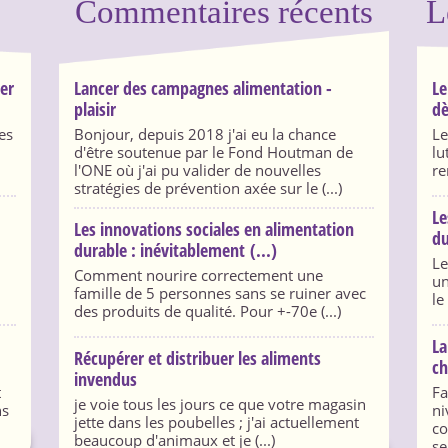
Commentaires récents
L
ser
Lancer des campagnes alimentation -
Le
plaisir
dè
es
Bonjour, depuis 2018 j'ai eu la chance
Le
d'être soutenue par le Fond Houtman de
lu
l'ONE où j'ai pu valider de nouvelles
re
stratégies de prévention axée sur le (...)
Le
Les innovations sociales en alimentation
du
durable : inévitablement (...)
Le
Comment nourire correctement une
un
famille de 5 personnes sans se ruiner avec
le
des produits de qualité. Pour +-70e (...)
La
Récupérer et distribuer les aliments
ch
invendus
t
Fa
je voie tous les jours ce que votre magasin
ns
ni
jette dans les poubelles ; j'ai actuellement
co
beaucoup d'animaux et je (...)
se 