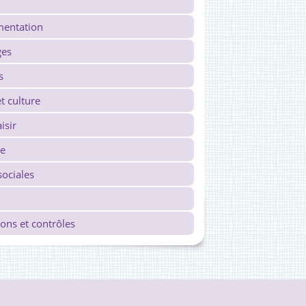
imentation
ges
s
t culture
isir
re
ociales
ons et contrôles