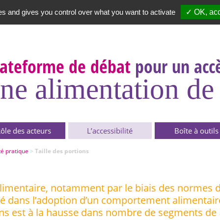
es and gives you control over what you want to activate
✓ OK, acc
Newsletter
|
A propos
lateforme de débat
pour un accè
ne alimentation de 
ôle des acteurs
L’accessibilité
Boîte à outils
té pratique
>
Taille des portions
alimentaire, notamment par le biais des normes 
clé dans l’adoption d’un comportement alimentair
tions est à la hausse dans nombre de segments de