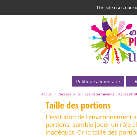
This site uses cooki
P
u
Politique alimentaire
R
Accueil
>
L’accessibilité
>
Les déterminants
>
Accessibili
Taille des portions
L’évolution de l’environnement 
portions, semble jouer un rôle 
inadéquat. Or la taille des por