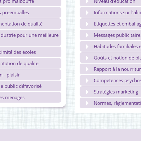
s pro malbouffe
Niveau d’éducation
ts préemballés
Informations sur l’al
mentation de qualité
Etiquettes et emballa
ndustrie pour une meilleure
Messages publicitaire
Habitudes familiales e
ximité des écoles
Goûts et notion de pla
entation de qualité
Rapport à la nourritu
- plaisir
Compétences psychos
e public défavorisé
Stratégies marketing
 des ménages
Normes, règlementati