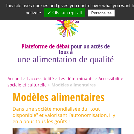
Newsletter
|
A propos
|
Contact
|
|
|
This site uses cookies and gives you control over what you want t
activate
✓ OK, accept all
Personalize
Plateforme de débat
pour un accès de
tous à
une alimentation de qualité
Accueil
>
L’accessibilité
>
Les déterminants
>
Accessibilité
sociale et culturelle
>
Modèles alimentaires
Modèles alimentaires
Dans une société mondialisée du "tout
disponible" et valorisant l’autonomisation, il y
en a pour tous les goûts !