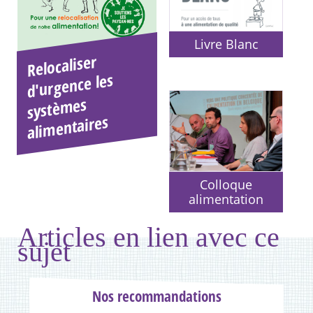
Livre Blanc
Relocaliser
systè
ali
d'urgence les
mes
mentaires
Colloque
alimentation
Articles en lien avec ce
sujet
Nos recommandations