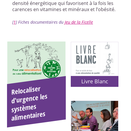
densité énergétique qui favorisent à la fois les
carences en vitamines et minéraux et l’obésité.
[
1
]
Fiches documentaires du
Jeu de la Ficelle
Livre Blanc
Relocaliser
systè
ali
d'urgence les
mes
mentaires