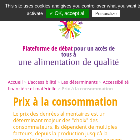
Newsletter
|
A propos
|
Contact
|
|
|
This site uses cookies and gives you control over what you want t
activate
✓ OK, accept all
Personalize
Plateforme de débat
pour un accès de
tous à
une alimentation de qualité
Accueil
>
L’accessibilité
>
Les déterminants
>
Accessibilité
financière et matérielle
>
Prix à la consommation
Prix à la consommation
Le prix des denrées alimentaires est un
déterminant majeur des "choix" des
consommateurs. Ils dépendent de multiples
facteurs, depuis la production jusqu’à la
présentation aux consommateurs, en passant