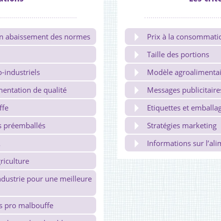
 un abaissement des normes
Prix à la consommati
Taille des portions
o-industriels
Modèle agroalimenta
mentation de qualité
Messages publicitaire
ffe
Etiquettes et emballa
ts préemballés
Stratégies marketing
A
Informations sur l’al
griculture
ndustrie pour une meilleure
s pro malbouffe