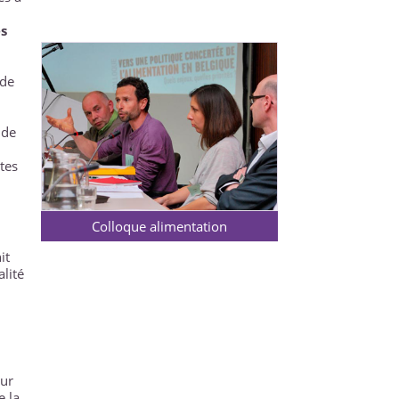
s
 de
 de
s
tes
Colloque alimentation
it
alité
sur
e la