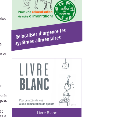
plus
Relocaliser d'urgence les
systè
mes ali
mentaires
a
ut au
on
ssés
que
.
 ;
Livre Blanc
es à