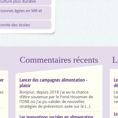
iculture plus durable
ersonnes âgées en MR et
ximité des écoles
Commentaires récents
L
ser
Lancer des campagnes alimentation -
Le
plaisir
dè
es
Bonjour, depuis 2018 j'ai eu la chance
Le
d'être soutenue par le Fond Houtman de
lu
l'ONE où j'ai pu valider de nouvelles
re
stratégies de prévention axée sur le (...)
Le
Les innovations sociales en alimentation