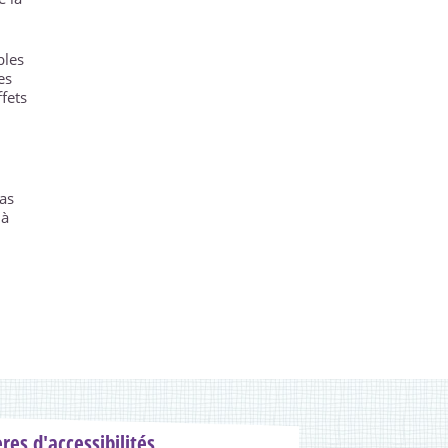
bles
es
ffets
pas
 à
ères d'accessibilités