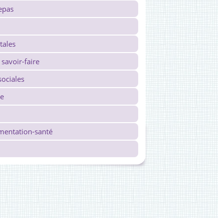
epas
tales
savoir-faire
ociales
re
imentation-santé