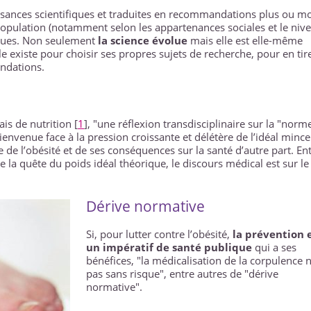
ssances scientifiques et traduites en recommandations plus ou m
population (notamment selon les appartenances sociales et le niv
olues. Non seulement
la science évolue
mais elle est elle-même
le existe pour choisir ses propres sujets de recherche, pour en tir
andations.
ais de nutrition
[
1
]
, "une réflexion transdisciplinaire sur la "norm
envenue face à la pression croissante et délétère de l’idéal minc
 de l’obésité et de ses conséquences sur la santé d’autre part. En
 la quête du poids idéal théorique, le discours médical est sur le 
Dérive normative
Si, pour lutter contre l’obésité,
la prévention 
un impératif de santé publique
qui a ses
bénéfices, "la médicalisation de la corpulence n
pas sans risque", entre autres de "dérive
normative".