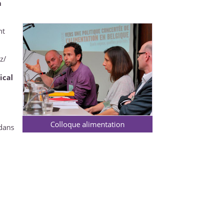
n
nt
z/
ical
Colloque alimentation
 dans