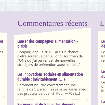
Commentaires récents
L
ser
Lancer des campagnes alimentation -
Le
plaisir
dè
es
Bonjour, depuis 2018 j'ai eu la chance
Le
d'être soutenue par le Fond Houtman de
lu
l'ONE où j'ai pu valider de nouvelles
re
stratégies de prévention axée sur le (...)
Le
Les innovations sociales en alimentation
du
durable : inévitablement (...)
Le
Comment nourire correctement une
un
famille de 5 personnes sans se ruiner avec
le
des produits de qualité. Pour +-70e (...)
La
Récupérer et distribuer les aliments