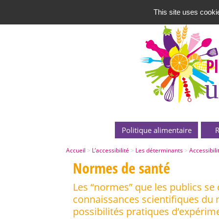
This site uses cooki
P
u
Politique alimentaire
R
Accueil
>
L’accessibilité
>
Les déterminants
>
Accessibili
Normes de santé
Les “normes” que les publics se c
connaissances scientifiques du 
possibilités pratiques d’expérim