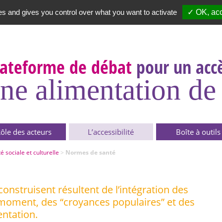
es and gives you control over what you want to activate
✓ OK, acc
Newsletter
|
A propos
lateforme de débat
pour un accè
ne alimentation de 
ôle des acteurs
L’accessibilité
Boîte à outils
té sociale et culturelle
>
Normes de santé
onstruisent résultent de l’intégration des
moment, des “croyances populaires” et des
entation.