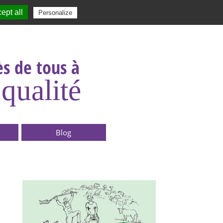
ept all
|
Contact
|
|
|
Personalize
Rechercher :
s de tous à
qualité
Blog