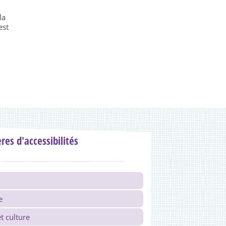
la
est
ères d'accessibilités
e
t culture