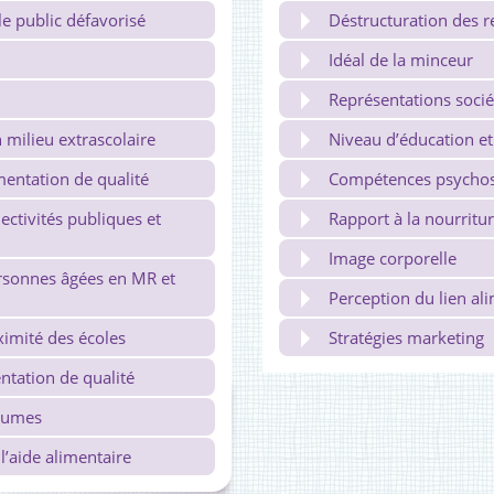
e public défavorisé
Déstructuration des r
Idéal de la minceur
Représentations socié
n milieu extrascolaire
Niveau d’éducation et 
mentation de qualité
Compétences psychos
lectivités publiques et
Rapport à la nourritu
Image corporelle
ersonnes âgées en MR et
Perception du lien al
ximité des écoles
Stratégies marketing
entation de qualité
égumes
’aide alimentaire