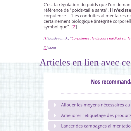
C’est la régulation du poids que l’on deman
référence de "poids-taille santé",
il n’exis
corpulence… "Les conduites alimentaires ne
certainement biologique (intégrité corpore
symbolique".
[
2
]
[
1
]
Basdevant A., "
Corpulence : le discours médical sur le 
[
2
]
Idem
Articles en lien avec ce
Nos recommanda
Allouer les moyens nécessaires au 
Améliorer l’étiquetage des produi
Lancer des campagnes alimentation 