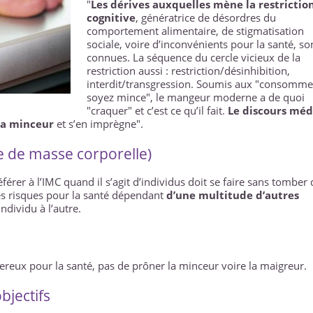
"
Les dérives auxquelles mène la restrictio
cognitive
, génératrice de désordres du
comportement alimentaire, de stigmatisation
sociale, voire d’inconvénients pour la santé, so
connues. La séquence du cercle vicieux de la
restriction aussi : restriction/désinhibition,
interdit/transgression. Soumis aux "consomme
soyez mince", le mangeur moderne a de quoi
"craquer" et c’est ce qu’il fait.
Le discours méd
 la minceur
et s’en imprègne".
e de masse corporelle)
férer à l’IMC quand il s’agit d’individus doit se faire sans tomber
les risques pour la santé dépendant
d’une multitude d’autres
ndividu à l’autre.
ngereux pour la santé, pas de prôner la minceur voire la maigreur.
jectifs