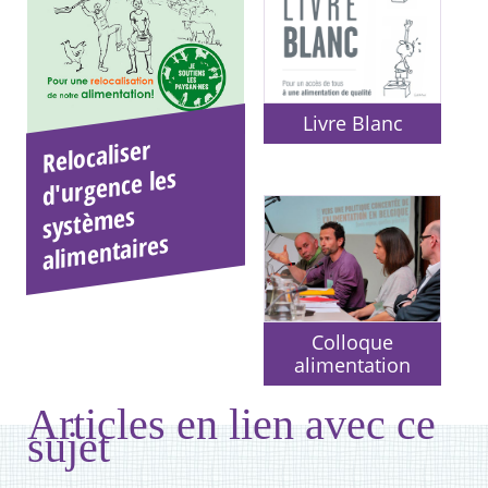
Livre Blanc
Relocaliser
systè
ali
d'urgence les
mes
mentaires
Colloque
alimentation
Articles en lien avec ce
sujet