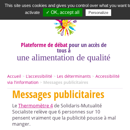
Newsletter
|
A propos
|
Contact
|
|
|
This site uses cookies and gives you control over what you want t
activate
✓ OK, accept all
Personalize
Plateforme de débat
pour un accès de
tous à
une alimentation de qualité
Accueil
>
L’accessibilité
>
Les déterminants
>
Accessibilité
via l’information
>
Messages publicitaires
Messages publicitaires
Le
Thermomètre 4
de Solidaris-Mutualité
Socialiste relève que 6 personnes sur 10
pensent vraiment que la publicité pousse à mal
manger.