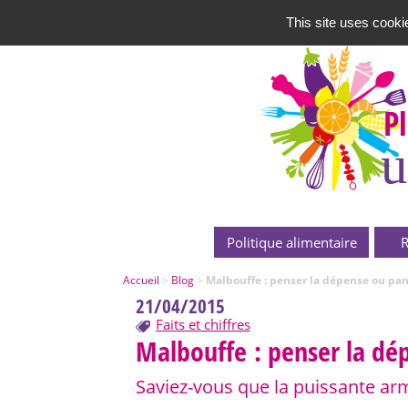
This site uses cooki
P
u
Politique alimentaire
R
Accueil
>
Blog
>
Malbouffe : penser la dépense ou pan
21/04/2015
Faits et chiffres
Malbouffe : penser la dé
Saviez-vous que la puissante ar