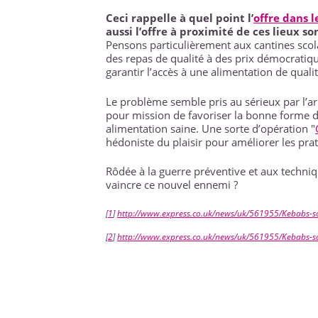
Ceci rappelle à quel point l’
offre dans l
aussi l’offre à proximité de ces lieux
Pensons particulièrement aux cantines scolai
des repas de qualité à des prix démocratiqu
garantir l’accès à une alimentation de qualit
Le problème semble pris au sérieux par l’a
pour mission de favoriser la bonne forme d
alimentation saine. Une sorte d’opération "
hédoniste du plaisir pour améliorer les pra
Rôdée à la guerre préventive et aux techniq
vaincre ce nouvel ennemi ?
[
1
]
http://www.express.co.uk/news/uk/561955/Kebabs-sold
[
2
]
http://www.express.co.uk/news/uk/561955/Kebabs-sold