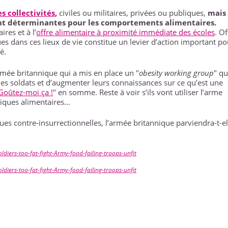
es collectivités
,
civiles ou militaires, privées ou publiques,
mais
 sont déterminantes pour les comportements alimentaires.
res et à l’
offre alimentaire à proximité immédiate des écoles
. Of
es dans ces lieux de vie constitue un levier d’action important po
é.
rmée britannique qui a mis en place un "
obesity working group
" qu
es soldats et d’augmenter leurs connaissances sur ce qu’est une
Goûtez-moi ça !
" en somme. Reste à voir s’ils vont utiliser l’arme
tiques alimentaires…
ues contre-insurrectionnelles, l’armée britannique parviendra-t-el
iers-too-fat-fight-Army-food-failing-troops-unfit
iers-too-fat-fight-Army-food-failing-troops-unfit