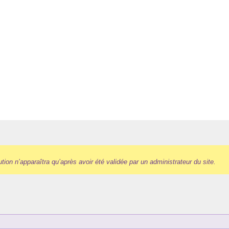
ution n’apparaîtra qu’après avoir été validée par un administrateur du site.