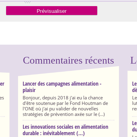
Commentaires récents
L
ser
Lancer des campagnes alimentation -
Le
plaisir
dè
es
Bonjour, depuis 2018 j'ai eu la chance
Le
d'être soutenue par le Fond Houtman de
lu
l'ONE où j'ai pu valider de nouvelles
re
stratégies de prévention axée sur le (...)
Le
Les innovations sociales en alimentation
du
durable : inévitablement (...)