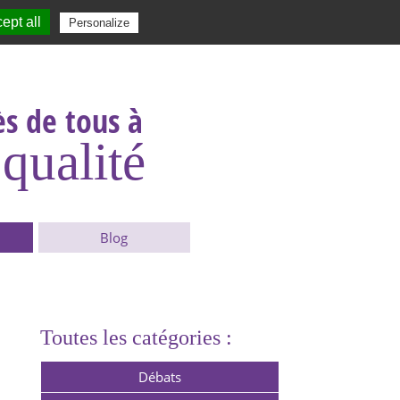
ept all
|
Contact
|
|
|
Personalize
Rechercher :
s de tous à
qualité
Blog
Toutes les catégories :
Débats