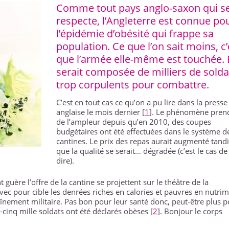
Comme tout pays anglo-saxon qui s
respecte, l’Angleterre est connue po
l’épidémie d’obésité qui frappe sa
population. Ce que l’on sait moins, c’
que l’armée elle-même est touchée. 
serait composée de milliers de solda
trop corpulents pour combattre.
C’est en tout cas ce qu’on a pu lire dans la presse
anglaise le mois dernier
[
1
]
. Le phénomène prend
de l’ampleur depuis qu’en 2010, des coupes
budgétaires ont été effectuées dans le système d
cantines. Le prix des repas aurait augmenté tand
que la qualité se serait… dégradée (c’est le cas de
dire).
guère l’offre de la cantine se projettent sur le théâtre de la
avec pour cible les denrées riches en calories et pauvres en nutri
înement militaire. Pas bon pour leur santé donc, peut-être plus 
cinq mille soldats ont été déclarés obèses
[
2
]
. Bonjour le corps