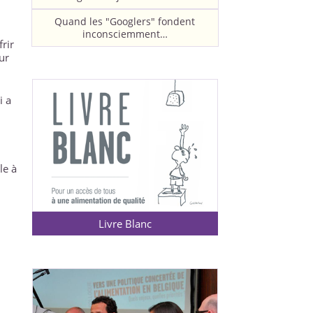
Quand les "Googlers" fondent
inconsciemment…
frir
ur
i a
le à
Livre Blanc