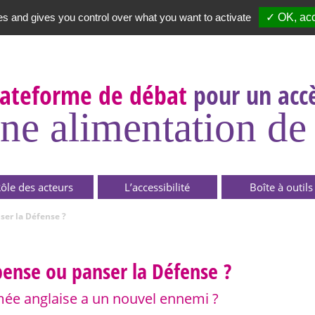
es and gives you control over what you want to activate
✓ OK, acc
Newsletter
|
A propos
lateforme de débat
pour un accè
ne alimentation de 
ôle des acteurs
L’accessibilité
Boîte à outils
ser la Défense ?
pense ou panser la Défense ?
mée anglaise a un nouvel ennemi ?