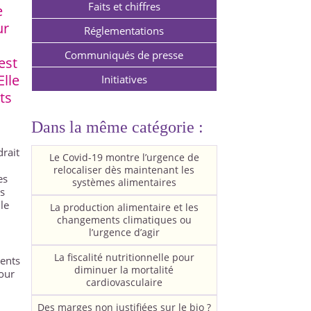
Faits et chiffres
e
ur
Réglementations
Communiqués de presse
est
Elle
Initiatives
ts
Dans la même catégorie :
rait
Le Covid-19 montre l’urgence de
relocaliser dès maintenant les
es
systèmes alimentaires
is
 le
La production alimentaire et les
changements climatiques ou
l’urgence d’agir
La fiscalité nutritionnelle pour
ments
diminuer la mortalité
pour
cardiovasculaire
Des marges non justifiées sur le bio ?