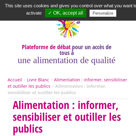
Newsletter
|
A propos
|
Contact
|
|
|
This site uses cookies and gives you control over what you want t
activate
✓ OK, accept all
Personalize
Plateforme de débat
pour un accès de
tous à
une alimentation de qualité
Accueil
>
Livre Blanc
>
Alimentation : informer, sensibiliser
et outiller les publics
>
Alimentation : informer,
sensibiliser et outiller les publics
Alimentation : informer,
sensibiliser et outiller les
publics